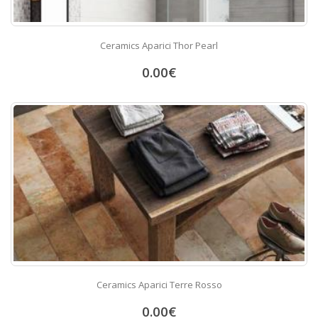
Ceramics Aparici Thor Pearl
0.00
€
Ceramics Aparici Terre Rosso
0.00
€