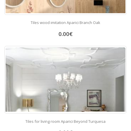
Tiles wood imitation Aparici Branch Oak
0.00
€
Tiles for living room Aparici Beyond Turquesa