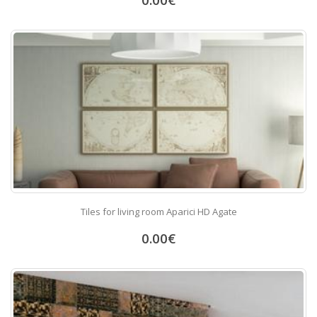
Tiles for living room Aparici HD Agate
0.00
€