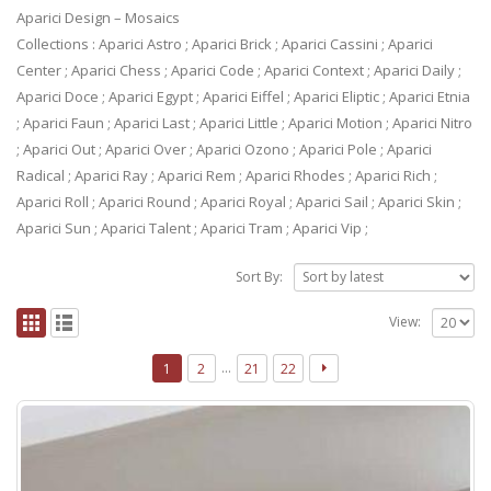
Aparici Design – Mosaics
Collections : Aparici Astro ; Aparici Brick ; Aparici Cassini ; Aparici
Center ; Aparici Chess ; Aparici Code ; Aparici Context ; Aparici Daily ;
Aparici Doce ; Aparici Egypt ; Aparici Eiffel ; Aparici Eliptic ; Aparici Etnia
; Aparici Faun ; Aparici Last ; Aparici Little ; Aparici Motion ; Aparici Nitro
; Aparici Out ; Aparici Over ; Aparici Ozono ; Aparici Pole ; Aparici
Radical ; Aparici Ray ; Aparici Rem ; Aparici Rhodes ; Aparici Rich ;
Aparici Roll ; Aparici Round ; Aparici Royal ; Aparici Sail ; Aparici Skin ;
Aparici Sun ; Aparici Talent ; Aparici Tram ; Aparici Vip ;
Sort By:
View:
…
1
2
21
22