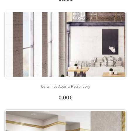
Ceramics Aparici Retro Ivory
0.00
€