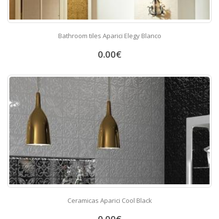
Bathroom tiles Aparici Elegy Blanco
0.00
€
Ceramicas Aparici Cool Black
0.00
€